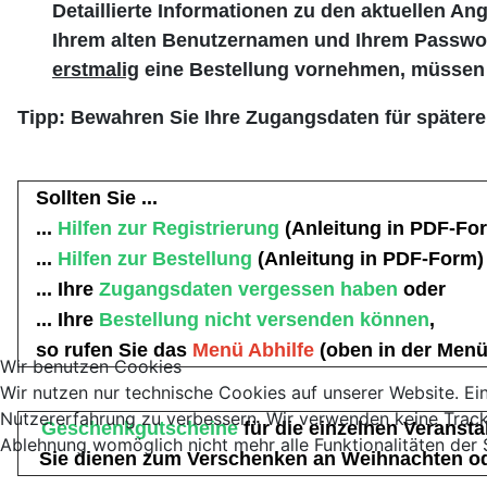
Detaillierte Informationen zu den aktuellen 
Ihrem alten Benutzernamen und Ihrem Passwort
erstmalig
eine Bestellung vornehmen, müssen Si
Tipp: Bewahren Sie Ihre Zugangsdaten für spätere
Sollten Sie ...
...
Hilfen zur Registrierung
(Anleitung in PDF-Fo
...
Hilfen zur Bestellung
(Anleitung in PDF-Form)
... Ihre
Zugangsdaten vergessen
haben
oder
... Ihre
Bestellung nicht versenden
können
,
so rufen Sie das
Menü Abhilfe
(oben in der Menü-
Wir benutzen Cookies
Wir nutzen nur technische Cookies auf unserer Website. Ein
Nutzererfahrung zu verbessern. Wir verwenden keine Tracki
Geschenkgutscheine
für die einzelnen Veransta
Ablehnung womöglich nicht mehr alle Funktionalitäten der 
Sie dienen zum Verschenken an Weihnachten oder